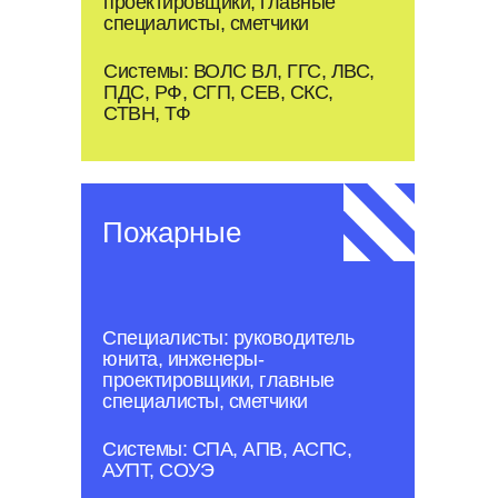
проектировщики, главные
специалисты, сметчики
Системы: ВОЛС ВЛ, ГГС, ЛВС,
ПДС, РФ, СГП, СЕВ, СКС,
СТВН, ТФ
Пожарные
Специалисты: руководитель
юнита, инженеры-
проектировщики, главные
специалисты, сметчики
Системы: СПА, АПВ, АСПС,
АУПТ, СОУЭ