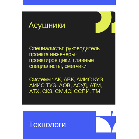
Асушники
Специалисты: руководитель
проекта инженеры-
проектировщики, главные
специалисты, сметчики
Системы: АК, АВК, АИИС КУЭ,
АИИС ТУЭ, АОВ, АСУД, АТМ,
АТХ, СКЗ, СМИС, ССПИ, ТМ
Технологи